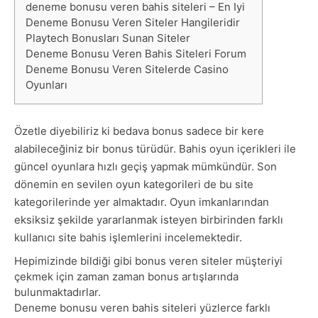
deneme bonusu veren bahis siteleri – En Iyi
Deneme Bonusu Veren Siteler Hangileridir
Playtech Bonusları Sunan Siteler
Deneme Bonusu Veren Bahis Siteleri Forum
Deneme Bonusu Veren Sitelerde Casino
Oyunları
Özetle diyebiliriz ki bedava bonus sadece bir kere
alabileceğiniz bir bonus türüdür. Bahis oyun içerikleri ile
güncel oyunlara hızlı geçiş yapmak mümkündür. Son
dönemin en sevilen oyun kategorileri de bu site
kategorilerinde yer almaktadır. Oyun imkanlarından
eksiksiz şekilde yararlanmak isteyen birbirinden farklı
kullanıcı site bahis işlemlerini incelemektedir.
Hepimizinde bildiği gibi bonus veren siteler müşteriyi
çekmek için zaman zaman bonus artışlarında
bulunmaktadırlar.
Deneme bonusu veren bahis siteleri yüzlerce farklı