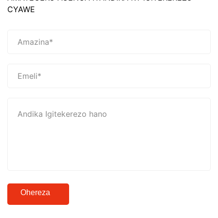
CYAWE
Ohereza