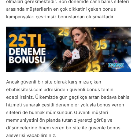
olmaları gerekmektedir. Son dönemde canlı bahis siteleri
arasında müşterilerin en çok dikkatini çeken bonus
kampanyaları çevrimsiz bonuslardan oluşmaktadır.
Ancak güvenli bir site olarak karşımıza çıkan
ebahissitesi.com adresinden güvenli bonus temin
edebilirsiniz. Ülkemizde gün geçtikçe artan bedava bahis
hizmeti sunarak çeşitli denemeler yoluyla bonus veren
siteleri de bulmak mümkündür. Güvenli müşteri
memnuniyetini ön planda tutan ziyaretçi görüş ve
düşüncelerine önem veren bir site ile güvenle bonus
alışverişi yapabilirsiniz.