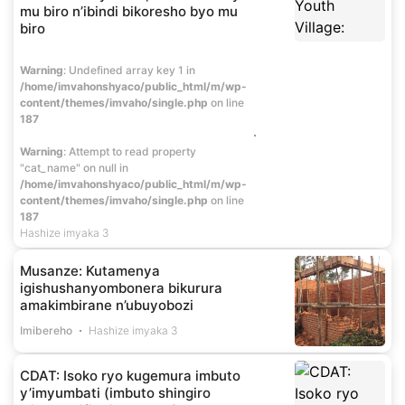
mu biro n’ibindi bikoresho byo mu
biro
Warning
: Undefined array key 1 in
/home/imvahonshyaco/public_html/m/wp-
content/themes/imvaho/single.php
on line
187
Warning
: Attempt to read property
"cat_name" on null in
/home/imvahonshyaco/public_html/m/wp-
content/themes/imvaho/single.php
on line
187
Hashize imyaka 3
Musanze: Kutamenya
igishushanyombonera bikurura
amakimbirane n’ubuyobozi
Imibereho
Hashize imyaka 3
CDAT: Isoko ryo kugemura imbuto
y’imyumbati (imbuto shingiro