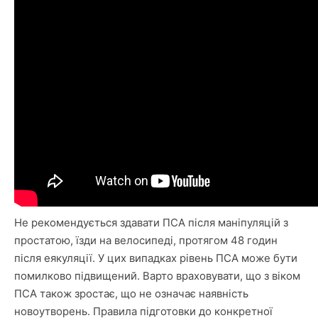
Не рекомендується здавати ПСА після маніпуляцій з
простатою, їзди на велосипеді, протягом 48 годин
після еякуляції. У цих випадках рівень ПСА може бути
помилково підвищений. Варто враховувати, що з віком
ПСА також зростає, що не означає наявність
новоутворень. Правила підготовки до конкретної