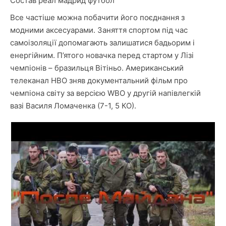
Состав реал мадрид футбол
Все частіше можна побачити його поєднання з
модними аксесуарами. Заняття спортом під час
самоізоляції допомагають залишатися бадьорим і
енергійним. П’ятого новачка перед стартом у Лізі
чемпіонів – бразильця Вітіньо. Американський
телеканал HBO зняв документальний фільм про
чемпіона світу за версією WBO у другій напівлегкій
вазі Василя Ломаченка (7-1, 5 КО).