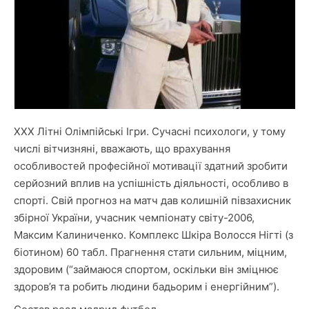
XXX Літні Олімпійські Ігри. Сучасні психологи, у тому
числі вітчизняні, вважають, що врахування
особливостей професійної мотивації здатний зробити
серйозний вплив на успішність діяльності, особливо в
спорті. Свій прогноз на матч дав колишній півзахисник
збірної України, учасник чемпіонату світу-2006,
Максим Калиниченко. Комплекс Шкіра Волосся Нігті (з
біотином) 60 табл. Прагнення стати сильним, міцним,
здоровим (“займаюся спортом, оскільки він зміцнює
здоров’я та робить людини бадьорим і енергійним”).