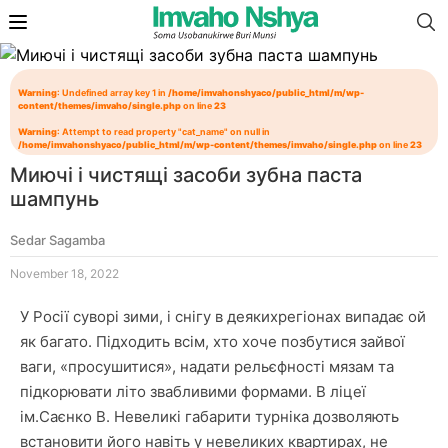
Warning
: Undefined array key 1 in
/home/imvahonshyaco/public_html/m/wp-
content/themes/imvaho/single.php
on line
23
Warning
: Attempt to read property "cat_name" on null in
/home/imvahonshyaco/public_html/m/wp-content/themes/imvaho/single.php
on line
23
Миючі і чистящі засоби зубна паста
шампунь
Sedar Sagamba
November 18, 2022
У Росії суворі зими, і снігу в деякихрегіонах випадає ой
як багато. Підходить всім, хто хоче позбутися зайвої
ваги, «просушитися», надати рельєфності мязам та
підкорювати літо звабливими формами. В ліцеї
ім.Саєнко В. Невеликі габарити турніка дозволяють
встановити його навіть у невеликих квартирах, не