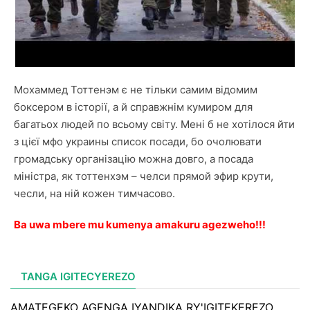
Мохаммед Тоттенэм є не тільки самим відомим
боксером в історії, а й справжнім кумиром для
багатьох людей по всьому світу. Мені б не хотілося йти
з цієї
мфо украины список
посади, бо очолювати
громадську організацію можна довго, а посада
міністра, як тоттенхэм – челси прямой эфир крути,
чесли, на ній кожен тимчасово.
Ba uwa mbere mu kumenya amakuru agezweho!!!
TANGA IGITECYEREZO
AMATEGEKO AGENGA IYANDIKA RY'IGITEKEREZO