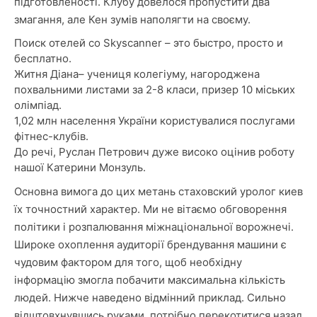
підготовленості. Клубу довелося пропустити два
змагання, але Кен зумів наполягти на своєму.
Поиск отелей со Skyscanner – это быстро, просто и
бесплатно.
Житня Діана– учениця колегіуму, нагороджена
похвальними листами за 2-8 класи, призер 10 міських
олімпіад.
1,02 млн населення України користувалися послугами
фітнес-клубів.
До речі, Руслан Петрович дуже високо оцінив роботу
нашої Катерини Монзуль.
Основна вимога до цих метань стаховский уролог киев
їх точностний характер. Ми не вітаємо обговорення
політики і розпалювання міжнаціональної ворожнечі.
Широке охоплення аудиторії брендування машини є
чудовим фактором для того, щоб необхідну
інформацію змогла побачити максимальна кількість
людей. Нижче наведено відмінний приклад. Сильно
відштовхнувшись руками, потрібно перекотитися назад