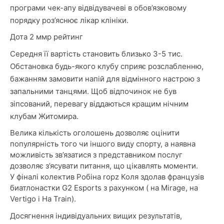
програми чек-апу відвідувачеві в обов’язковому
порядку роз’яснює лікар клініки.
Дота 2 ммр рейтинг
Середня її вартість становить близько 3-5 тис.
Обстановка будь-якого клубу сприяє розслабленню,
бажанням замовити напій для відмінного настрою з
запальними танцями. Щоб відпочинок не був
зіпсований, перевагу віддаються кращим нічним
клубам Житомира.
Велика кількість оголошень дозволяє оцінити
популярність того чи іншого виду спорту, а наявна
можливість зв’язатися з представником послуг
дозволяє з’ясувати питання, що цікавлять моменти.
У фіналі колектив Робіна ropz Коля здолав французів
биатлонастки G2 Esports з рахунком ( на Mirage, на
Vertigo і На Train).
Досягнення індивідуальних вищих результатів,