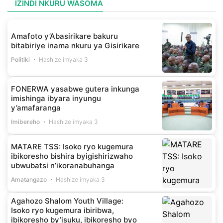
IZINDI NKURU WASOMA
Amafoto y’Abasirikare bakuru
bitabiriye inama nkuru ya Gisirikare
Politiki
Hashize imyaka 3
FONERWA yasabwe gutera inkunga
imishinga ibyara inyungu
y’amafaranga
Imibereho
Hashize imyaka 3
MATARE TSS: Isoko ryo kugemura
ibikoresho bishira byigishirizwaho
ubwubatsi n’ikoranabuhanga
Amatangazo
Hashize imyaka 3
Agahozo Shalom Youth Village:
Isoko ryo kugemura ibiribwa,
ibikoresho by’isuku, ibikoresho byo