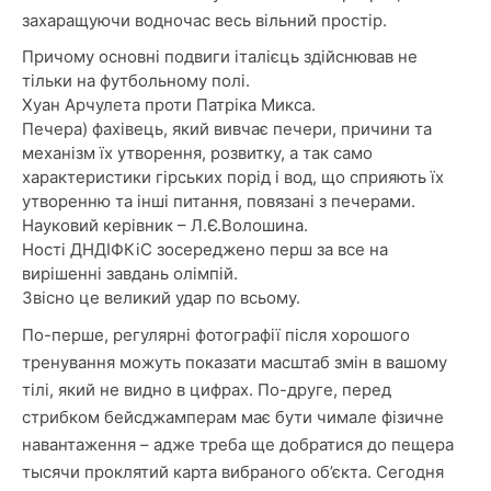
захаращуючи водночас весь вільний простір.
Причому основні подвиги італієць здійснював не
тільки на футбольному полі.
Хуан Арчулета проти Патріка Микса.
Печера) фахівець, який вивчає печери, причини та
механізм їх утворення, розвитку, а так само
характеристики гірських порід і вод, що сприяють їх
утворенню та інші питання, повязані з печерами.
Науковий керівник – Л.Є.Волошина.
Ності ДНДІФКіС зосереджено перш за все на
вирішенні завдань олімпій.
Звісно це великий удар по всьому.
По-перше, регулярні фотографії після хорошого
тренування можуть показати масштаб змін в вашому
тілі, який не видно в цифрах. По-друге, перед
стрибком бейсджамперам має бути чимале фізичне
навантаження – адже треба ще добратися до пещера
тысячи проклятий карта вибраного об’єкта. Сегодня