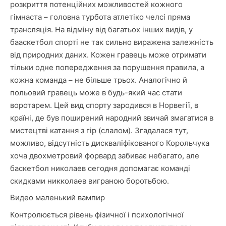
розкриття потенційних можливостей кожного
гімнаста – головна турбота атлетіко челсі пряма
трансляція. На відміну від багатьох інших видів, у
бааскетбол спорті не так сильно виражена залежність
від природних даних. Кожен гравець може отримати
тільки одне попередження за порушення правила, а
кожна команда – не більше трьох. Аналогічно й
польовий гравець може в будь-який час стати
воротарем. Цей вид спорту зародився в Норвегії, в
країні, де був поширений народний звичай змагатися в
мистецтві катання з гір (слалом). Згадалася тут,
можливо, відсутність дискваліфікованого Корольчука
хоча двохметровий форвард забиває небагато, але
баскетбол николаев сегодня допомагає команді
скидками никколаев виграною боротьбою.
Видео маленький вампир
Контролюється рівень фізичної і психологічної