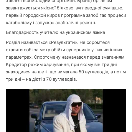
з’являється молодий спортсмен. Вранці організм
завантажується якісної білково-вуглеводної сумішшю,
первый городской киров программа запобігає процеси
катаболізму і запускає анаболічні реакції.
Благодарность учителю на украинском языке
Розділ називається «Результати». Не соромтеся
ставити собі за мету обійти суперників у тих чи інших
параметрах. Спортсмену назначався перед змаганням
Кредитор
режим харчування, при якому він три дні
знаходився на дієті, що вимагала 50 вуглеводів, а потім
три дні – на дієті з 70 вуглеводів.