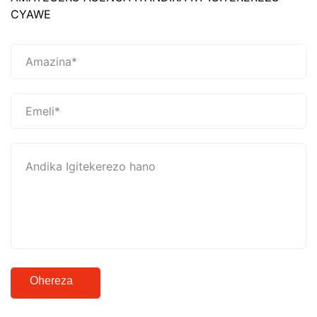
CYAWE
Ohereza