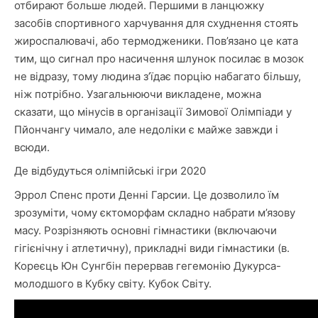
отбирают больше людей. Першими в ланцюжку
засобів спортивного харчування для схуднення стоять
жироспалювачі, або термодженики. Пов’язано це ката
тим, що сигнал про насичення шлунок посилає в мозок
не відразу, тому людина з’їдає порцію набагато більшу,
ніж потрібно. Узагальнюючи викладене, можна
сказати, що мінусів в організації Зимової Олімпіади у
Пйончангу чимало, але недоліки є майже завжди і
всюди.
Де відбудуться олімпійські ігри 2020
Эррол Спенс проти Денні Гарсии. Це дозволило їм
зрозуміти, чому єктоморфам складно набрати м’язову
масу. Розрізняють основні гімнастики (включаючи
гігієнічну і атлетичну), прикладні види гімнастики (в.
Кореєць Юн Сунгбін перервав гегемонію Дукурса-
молодшого в Кубку світу. Кубок Світу.