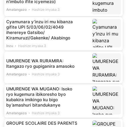
n’imbuto ifite icyemezo)
Amatangazo
Hashize imyaka 3
Cyamunara y’inzu iri mu kibanza
gifite UPI 5/03/06/02/4049
iherereye Gatsibo/
Kiramuruzi/Gakenke/ Akabingo
Inzu
Hashize imyaka 3
UMURENGE WA RURAMIRA:
Itangazo ryo gupiganira amasoko
Amatangazo
Hashize imyaka 3
UMURENGE WA MUGANO: Isoko
ryo kugemura ibikoresho byo
kubakira imikingo ku bigo
by’amashuri bitandukanye
Amatangazo
Hashize imyaka 3
GROUPE SCOLAIRE DES PARENTS