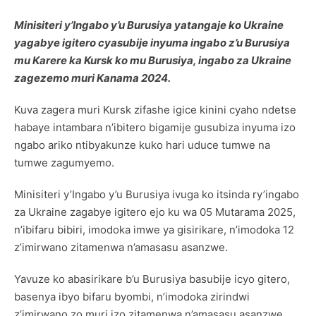
Minisiteri y’Ingabo y’u Burusiya yatangaje ko Ukraine
yagabye igitero cyasubije inyuma ingabo z’u Burusiya
mu Karere ka Kursk ko mu Burusiya, ingabo za Ukraine
zagezemo muri Kanama 2024.
Kuva zagera muri Kursk zifashe igice kinini cyaho ndetse
habaye intambara n’ibitero bigamije gusubiza inyuma izo
ngabo ariko ntibyakunze kuko hari uduce tumwe na
tumwe zagumyemo.
Minisiteri y’Ingabo y’u Burusiya ivuga ko itsinda ry’ingabo
za Ukraine zagabye igitero ejo ku wa 05 Mutarama 2025,
n’ibifaru bibiri, imodoka imwe ya gisirikare, n’imodoka 12
z’imirwano zitamenwa n’amasasu asanzwe.
Yavuze ko abasirikare b’u Burusiya basubije icyo gitero,
basenya ibyo bifaru byombi, n’imodoka zirindwi
z’imirwano zo muri izo zitamenwa n’amasasu asanzwe