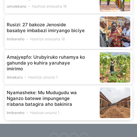
umutekano
Hashize amasaha 16
Rusizi: 27 bakoze Jenoside
basabye imbabazi imiryango biciye
Imibereho
Hashize amasaha 16
Amajyepfo: Urubyiruko ruhamya ko
gahunda yo kuhira yaruhaye
imirimo
Amakuru
Hashize umunsi 1
Nyamasheke: Mu Mudugudu wa
Nganzo batewe impungenge
n’abana batagira aho bakinira
Imibereho
Hashize umunsi 1