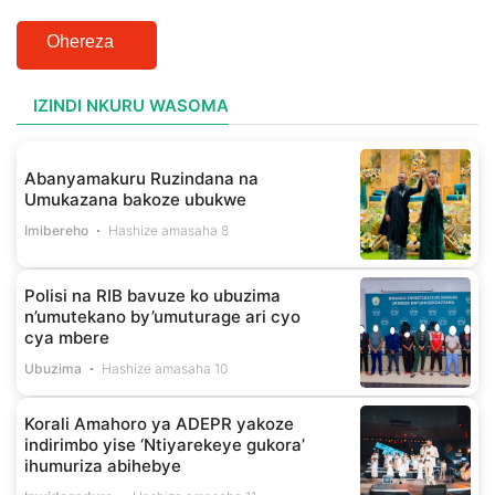
Ohereza
IZINDI NKURU WASOMA
Abanyamakuru Ruzindana na
Umukazana bakoze ubukwe
Imibereho
Hashize amasaha 8
Polisi na RIB bavuze ko ubuzima
n’umutekano by’umuturage ari cyo
cya mbere
Ubuzima
Hashize amasaha 10
Korali Amahoro ya ADEPR yakoze
indirimbo yise ‘Ntiyarekeye gukora’
ihumuriza abihebye