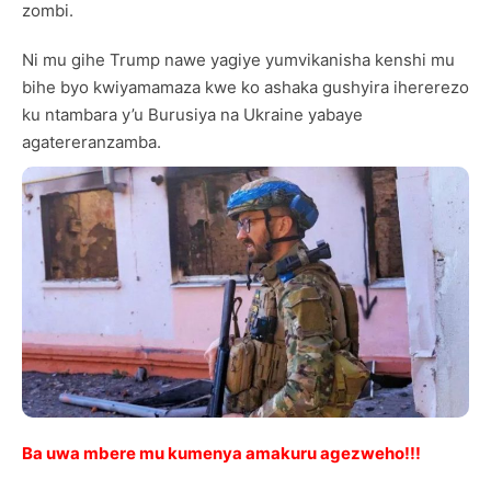
zombi.
Ni mu gihe Trump nawe yagiye yumvikanisha kenshi mu
bihe byo kwiyamamaza kwe ko ashaka gushyira ihererezo
ku ntambara y’u Burusiya na Ukraine yabaye
agatereranzamba.
Ba uwa mbere mu kumenya amakuru agezweho!!!