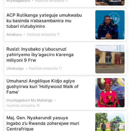
Imyidagaduro
Hashize amasaha 11
ACP Rutikanga yateguje umukwabu
ku basinda n’abasambanira mu
tubari n’utubyiniro
Amakuru
Hashize amasaha 11
Rusizi: Inyubako y’ubucuruzi
yahiriyemo iby’agaciro k’arenga
miliyoni 9 Frw
Ubukungu
Hashize amasaha 11
Umuhanzi Angélique Kidjo agiye
gushyirwa kuri ‘Hollywood Walk of
Fame’
Imyidagaduro Mu Mahanga
Hashize amasaha 15
Maj. Gen. Nyakarundi yasuye
Ingabo z’u Rwanda zoherejwe muri
Centrafrique