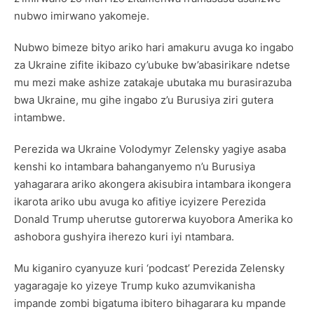
nubwo imirwano yakomeje.
Nubwo bimeze bityo ariko hari amakuru avuga ko ingabo
za Ukraine zifite ikibazo cy’ubuke bw’abasirikare ndetse
mu mezi make ashize zatakaje ubutaka mu burasirazuba
bwa Ukraine, mu gihe ingabo z’u Burusiya ziri gutera
intambwe.
Perezida wa Ukraine Volodymyr Zelensky yagiye asaba
kenshi ko intambara bahanganyemo n’u Burusiya
yahagarara ariko akongera akisubira intambara ikongera
ikarota ariko ubu avuga ko afitiye icyizere Perezida
Donald Trump uherutse gutorerwa kuyobora Amerika ko
ashobora gushyira iherezo kuri iyi ntambara.
Mu kiganiro cyanyuze kuri ‘podcast’ Perezida Zelensky
yagaragaje ko yizeye Trump kuko azumvikanisha
impande zombi bigatuma ibitero bihagarara ku mpande