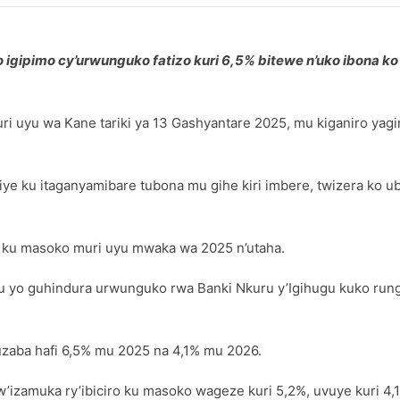
 igipimo cy’urwunguko fatizo kuri 6,5% bitewe n’uko ibona k
 uyu wa Kane tariki ya 13 Gashyantare 2025, mu kiganiro yag
giye ku itaganyamibare tubona mu gihe kiri imbere, twizera ko u
o ku masoko muri uyu mwaka wa 2025 n’utaha.
o guhindura urwunguko rwa Banki Nkuru y’Igihugu kuko rungan
zaba hafi 6,5% mu 2025 na 4,1% mu 2026.
izamuka ry’ibiciro ku masoko wageze kuri 5,2%, uvuye kuri 4