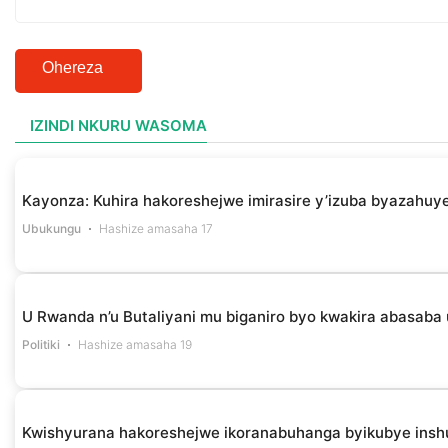
Ohereza
IZINDI NKURU WASOMA
Kayonza: Kuhira hakoreshejwe imirasire y’izuba byazahuye
Ubukungu
Hashize amasaha 17
U Rwanda n’u Butaliyani mu biganiro byo kwakira abasaba
Politiki
Hashize amasaha 19
Kwishyurana hakoreshejwe ikoranabuhanga byikubye insh