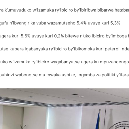
k’umuvuduko w’izamuka ry’ibiciro by’ibiribwa bibarwa hatabar
gufu n’ibyangirika vuba wazamutseho 5,4% uvuye kuri 5,3%.
era kuri 5,6% uvuye kuri 0,2% bitewe n’uko ibiciro by’imboga
 kubera igabanyuka ry’ibiciro by’ibikomoka kuri peteroli ndet
uko w’izamuka ry’ibiciro wagabanyutse ugera ku mpuzandengo
uhinzi wabonetse mu mwaka ushize, ingamba za politiki y’ifar