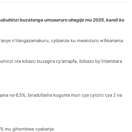
o ubuhinzi buzatanga umusaruro uhagije mu 2025, kandi ko
iranye n’itangazamakuru, cyibanze ku mwanzuro w’Akanama
buhinzi nta kibazo buzagira cy’amapfa, ibibazo by’intambara
a na 6,5%, biradufasha kuguma muri cya cyiciro cya 2 na
,1% mu gihembwe cyabanje.