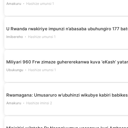
Amakuru
Hashize umunsi 1
U Rwanda rwakiriye impunzi n’abasaba ubuhungiro 177 bat
Imibereho
Hashize umunsi 1
Miliyari 960 Frw zimaze guhererekanwa kuva ‘eKash’ yata
Ubukungu
Hashize umunsi 1
Rwamagana: Umusaruro w’ubuhinzi wikubye kabiri babikes
Amakuru
Hashize iminsi 2