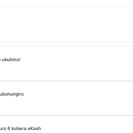
 ubuhinzi
 ubuhungiro
uro 6 kubera eKash