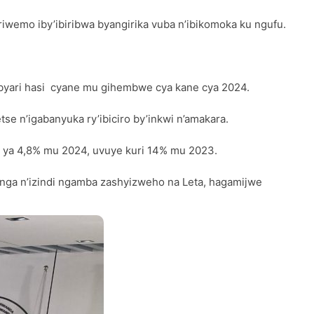
iwemo iby’ibiribwa byangirika vuba n’ibikomoka ku ngufu.
 byari hasi cyane mu gihembwe cya kane cya 2024.
se n’igabanyuka ry’ibiciro by’inkwi n’amakara.
 ya 4,8% mu 2024, uvuye kuri 14% mu 2023.
anga n’izindi ngamba zashyizweho na Leta, hagamijwe