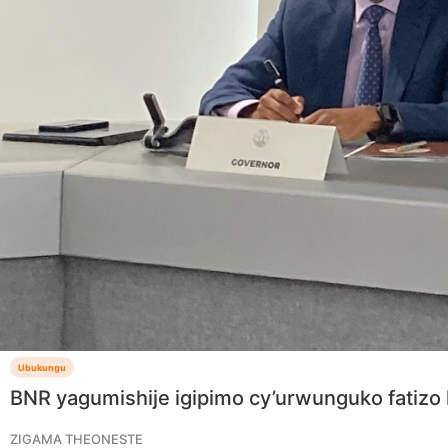
Ubukungu
BNR yagumishije igipimo cy’urwunguko fatizo 
ZIGAMA THEONESTE