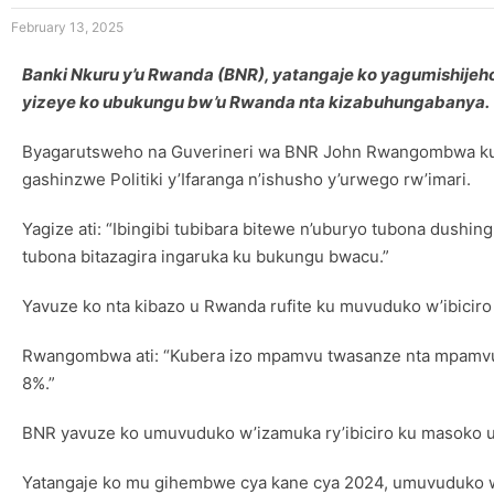
February 13, 2025
Banki Nkuru y’u Rwanda (BNR), yatangaje ko yagumishijeho
yizeye ko ubukungu bw’u Rwanda nta kizabuhungabanya.
Byagarutsweho na Guverineri wa BNR John Rwangombwa kuri
gashinzwe Politiki y’Ifaranga n’ishusho y’urwego rw’imari.
Yagize ati: “Ibingibi tubibara bitewe n’uburyo tubona dushin
tubona bitazagira ingaruka ku bukungu bwacu.”
Yavuze ko nta kibazo u Rwanda rufite ku muvuduko w’ibicir
Rwangombwa ati: “Kubera izo mpamvu twasanze nta mpamvu y
8%.”
BNR yavuze ko umuvuduko w’izamuka ry’ibiciro ku masoko u
Yatangaje ko mu gihembwe cya kane cya 2024, umuvuduko w’