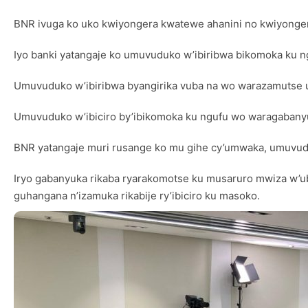
BNR ivuga ko uko kwiyongera kwatewe ahanini no kwiyongera 
Iyo banki yatangaje ko umuvuduko w’ibiribwa bikomoka ku n
Umuvuduko w’ibiribwa byangirika vuba na wo warazamutse ug
Umuvuduko w’ibiciro by’ibikomoka ku ngufu wo waragabanyutse
BNR yatangaje muri rusange ko mu gihe cy’umwaka, umuvud
Iryo gabanyuka rikaba ryarakomotse ku musaruro mwiza w’ub
guhangana n’izamuka rikabije ry’ibiciro ku masoko.