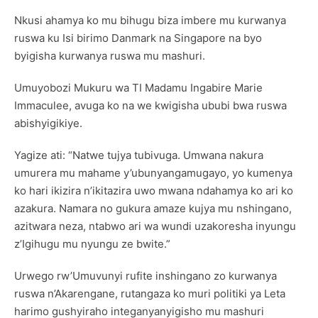
Nkusi ahamya ko mu bihugu biza imbere mu kurwanya
ruswa ku Isi birimo Danmark na Singapore na byo
byigisha kurwanya ruswa mu mashuri.
Umuyobozi Mukuru wa TI Madamu Ingabire Marie
Immaculee, avuga ko na we kwigisha ububi bwa ruswa
abishyigikiye.
Yagize ati: “Natwe tujya tubivuga. Umwana nakura
umurera mu mahame y’ubunyangamugayo, yo kumenya
ko hari ikizira n’ikitazira uwo mwana ndahamya ko ari ko
azakura. Namara no gukura amaze kujya mu nshingano,
azitwara neza, ntabwo ari wa wundi uzakoresha inyungu
z’Igihugu mu nyungu ze bwite.”
Urwego rw’Umuvunyi rufite inshingano zo kurwanya
ruswa n’Akarengane, rutangaza ko muri politiki ya Leta
harimo gushyiraho integanyanyigisho mu mashuri