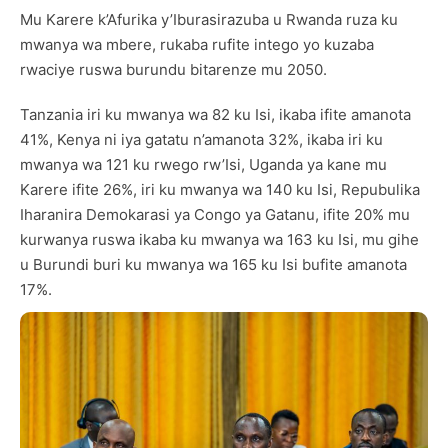
Mu Karere k’Afurika y’Iburasirazuba u Rwanda ruza ku
mwanya wa mbere, rukaba rufite intego yo kuzaba
rwaciye ruswa burundu bitarenze mu 2050.
Tanzania iri ku mwanya wa 82 ku Isi, ikaba ifite amanota
41%, Kenya ni iya gatatu n’amanota 32%, ikaba iri ku
mwanya wa 121 ku rwego rw’Isi, Uganda ya kane mu
Karere ifite 26%, iri ku mwanya wa 140 ku Isi, Repubulika
Iharanira Demokarasi ya Congo ya Gatanu, ifite 20% mu
kurwanya ruswa ikaba ku mwanya wa 163 ku Isi, mu gihe
u Burundi buri ku mwanya wa 165 ku Isi bufite amanota
17%.