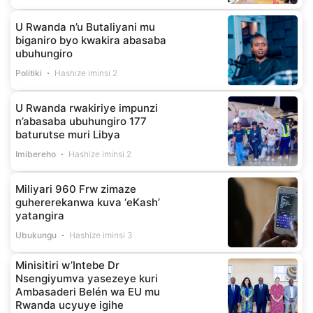
U Rwanda n’u Butaliyani mu
biganiro byo kwakira abasaba
ubuhungiro
Politiki
Hashize iminsi 2
U Rwanda rwakiriye impunzi
n’abasaba ubuhungiro 177
baturutse muri Libya
Imibereho
Hashize iminsi 2
Miliyari 960 Frw zimaze
guhererekanwa kuva ‘eKash’
yatangira
Ubukungu
Hashize iminsi 3
Minisitiri w’Intebe Dr
Nsengiyumva yasezeye kuri
Ambasaderi Belén wa EU mu
Rwanda ucyuye igihe