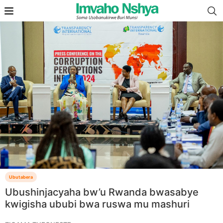
Ubutabera
Ubushinjacyaha bw’u Rwanda bwasabye
kwigisha ububi bwa ruswa mu mashuri