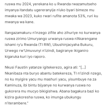
ruswa mu 2024, yerekana ko u Rwanda rwazamutseho
imyanya itandatu ugereranyije n’uko byari bimeze mu
mwaka wa 2023, kuko rwari rufite amanota 53%, ruri ku
mwanya wa kane.
Itangazamakuru n’inzego zifite aho zihuriye no kurwanya
ruswa zirimo Umuryango urwanya ruswa n’Akarengane
ishami ry’u Rwanda (TI RW), Ubushinjacyaha Bukuru,
Urwego rw’Umuvunyi n’izindi, bagiranye ikiganiro
kigaruka kuri iyo raporo.
Nkusi Faustin yatanze igitekerezo, agira ati: “[…]
Nkanibaza nta buryo abantu batekereza, TI n’izindi nzego,
no ku myigire yacu mu mashuri yacu, yisumbuye na za
Kaminuza, ibi bintu bijyanye no kurwanya ruswa no
gukorera mu mucyo bikigishwa. Abana bagakura bazi ko
kizira gukoresha ruswa, ko imunga ubukungu
n’iterambere.”