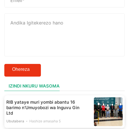
Ohereza
IZINDI NKURU WASOMA
RIB yataye muri yombi abantu 16
barimo n’Umuyobozi wa Inguvu Gin
Ltd
Ubutabera
Hashize amasaha 5