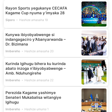
Rayon Sports yegukanye CECAFA
Kagame Cup nyuma y’imyaka 28
Siporo
Hashize amasaha 19
Kunywa ibiyobyabwenge si
indangagaciro y’Abanyarwanda –
Dr. Bizimana
Imibereho
Hashize amasaha 20
Kurinda Igihugu bihera ku kurinda
abato inzoga n’ibiyobyabwenge –
Amb. Nduhungirehe
Imibereho
Hashize amasaha 22
Perezida Kagame yashimye
Senateri Mukabalisa witangiye
Igihugu
Imibereho
Hashize umunsi 1