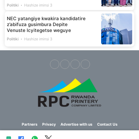
Politiki
Hashize iminsi 3
NEC yatangiye kwakira kandidatire
z’abifuza gusimbura Depite
Venuste Icyitegetse weguye
Politiki
Hashize iminsi 3
Partners
Privacy
Advertise with us
Contact Us
Copyright © 2023 Imvaho Nshya