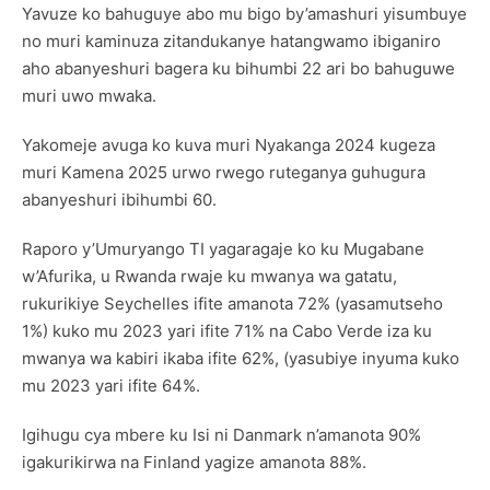
Yavuze ko bahuguye abo mu bigo by’amashuri yisumbuye
no muri kaminuza zitandukanye hatangwamo ibiganiro
aho abanyeshuri bagera ku bihumbi 22 ari bo bahuguwe
muri uwo mwaka.
Yakomeje avuga ko kuva muri Nyakanga 2024 kugeza
muri Kamena 2025 urwo rwego ruteganya guhugura
abanyeshuri ibihumbi 60.
Raporo y’Umuryango TI yagaragaje ko ku Mugabane
w’Afurika, u Rwanda rwaje ku mwanya wa gatatu,
rukurikiye Seychelles ifite amanota 72% (yasamutseho
1%) kuko mu 2023 yari ifite 71% na Cabo Verde iza ku
mwanya wa kabiri ikaba ifite 62%, (yasubiye inyuma kuko
mu 2023 yari ifite 64%.
Igihugu cya mbere ku Isi ni Danmark n’amanota 90%
igakurikirwa na Finland yagize amanota 88%.