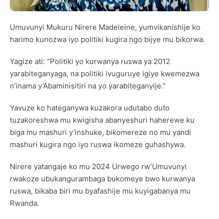
Umuvunyi Mukuru Nirere Madeleine, yumvikanishije ko
harimo kunozwa iyo politiki kugira ngo bijye mu bikorwa.
Yagize ati: “Politiki yo kurwanya ruswa ya 2012
yarabiteganyaga, na politiki ivuguruye igiye kwemezwa
n’inama y’Abaminisitiri na yo yarabiteganyije.”
Yavuze ko hateganywa kuzakora udutabo duto
tuzakoreshwa mu kwigisha abanyeshuri haherewe ku
biga mu mashuri y’inshuke, bikomereze no mu yandi
mashuri kugira ngo iyo ruswa ikomeze guhashywa.
Nirere yatangaje ko mu 2024 Urwego rw’Umuvunyi
rwakoze ubukangurambaga bukomeye bwo kurwanya
ruswa, bikaba biri mu byafashije mu kuyigabanya mu
Rwanda.