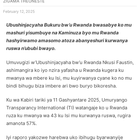
ZIGAMA THEONESTE
February 12, 2025
Ubushinjacyaha Bukuru bw’u Rwanda bwasabye ko mu
mashuri yisumbuye na Kaminuza byo mu Rwanda
hashyirwamo amasomo atoza abanyeshuri kurwanya
ruswa n’ububi bwayo.
Umuvugizi w’Ubushinjacyaha bw’u Rwanda Nkusi Faustin,
ashimangira ko iyo nzira yafasha u Rwanda kugera ku
mwanya wa mbere ku Isi, mu kuyirwanya cyane ko no mu
bindi bihugu biza imbere ari bwo buryo bikoresha.
Ku wa Kabiri tariki ya 11 Gashyantare 2025, Umuryango
Transparancy International (TI) watangaje ko u Rwanda
ruza ku mwanya wa 43 ku Isi mu kurwanya ruswa, rugira
amanota 57%.
Iyi raporo yakozwe harebwa uko ibihugu byarwanyije