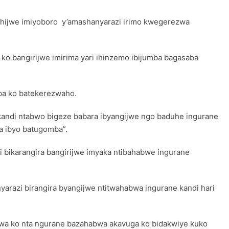
hijwe imiyoboro y’amashanyarazi irimo kwegerezwa
ko bangirijwe imirima yari ihinzemo ibijumba bagasaba
ba ko batekerezwaho.
i kandi ntabwo bigeze babara ibyangijwe ngo baduhe ingurane
a ibyo batugomba”.
bikarangira bangirijwe imyaka ntibahabwe ingurane
arazi birangira byangijwe ntitwahabwa ingurane kandi hari
zwa ko nta ngurane bazahabwa akavuga ko bidakwiye kuko