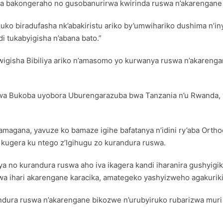
a bakongeraho no gusobanurirwa kwirinda ruswa n’akarengane 
a kuko biradufasha nk’abakiristu ariko by’umwihariko dushima n’i
i tukabyigisha n’abana bato.”
igisha Bibiliya ariko n’amasomo yo kurwanya ruswa n’akarenga
a Bukoba uyobora Uburengarazuba bwa Tanzania n’u Rwanda, ya
magana, yavuze ko bamaze igihe bafatanya n’idini ry’aba Ort
 kugera ku ntego z’Igihugu zo kurandura ruswa.
ya no kurandura ruswa aho iva ikagera kandi iharanira gushyigi
wa ihari akarengane karacika, amategeko yashyizweho agakurik
dura ruswa n’akarengane bikozwe n’urubyiruko rubarizwa muri