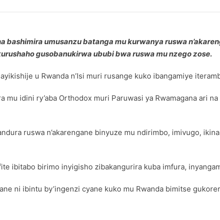
ana bashimira umusanzu batanga mu kurwanya ruswa n’akare
o kurushaho gusobanukirwa ububi bwa ruswa mu nzego zose.
yikishije u Rwanda n’Isi muri rusange kuko ibangamiye iterambe
a mu idini ry’aba Orthodox muri Paruwasi ya Rwamagana ari na 
randura ruswa n’akarengane binyuze mu ndirimbo, imivugo, ikin
dufite ibitabo birimo inyigisho zibakangurira kuba imfura, inya
gane ni ibintu by’ingenzi cyane kuko mu Rwanda bimitse guko