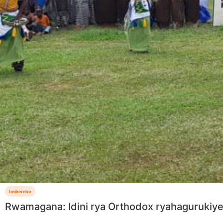
Imibereho
Rwamagana: Idini rya Orthodox ryahagurukiy