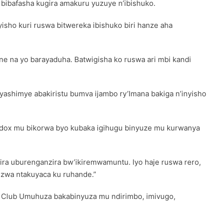
bibafasha kugira amakuru yuzuye n’ibishuko.
nyisho kuri ruswa bitwereka ibishuko biri hanze aha
ne na yo barayaduha. Batwigisha ko ruswa ari mbi kandi
shimye abakiristu bumva ijambo ry’Imana bakiga n’inyisho
hodox mu bikorwa byo kubaka igihugu binyuze mu kurwanya
kira uburenganzira bw’ikiremwamuntu. Iyo haje ruswa rero,
izwa ntakuyaca ku ruhande.”
 Club Umuhuza bakabinyuza mu ndirimbo, imivugo,