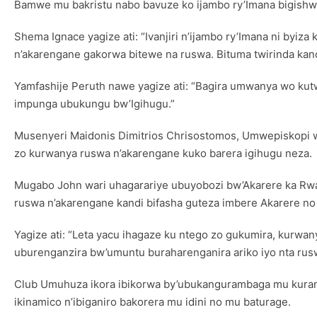
Bamwe mu bakristu nabo bavuze ko ijambo ry’Imana bigishw
Shema Ignace yagize ati: “Ivanjiri n’ijambo ry’Imana ni byiz
n’akarengane gakorwa bitewe na ruswa. Bituma twirinda kand
Yamfashije Peruth nawe yagize ati: “Bagira umwanya wo kutw
impunga ubukungu bw’Igihugu.”
Musenyeri Maidonis Dimitrios Chrisostomos, Umwepiskopi w
zo kurwanya ruswa n’akarengane kuko barera igihugu neza.
Mugabo John wari uhagarariye ubuyobozi bw’Akarere ka Rwa
ruswa n’akarengane kandi bifasha guteza imbere Akarere no
Yagize ati: “Leta yacu ihagaze ku ntego zo gukumira, kurwan
uburenganzira bw’umuntu buraharenganira ariko iyo nta rus
Club Umuhuza ikora ibikorwa by’ubukangurambaga mu kuran
ikinamico n’ibiganiro bakorera mu idini no mu baturage.