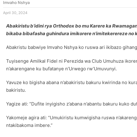
Imvaho Nshya
April 30, 2024
Abakiristu b’idini rya Orthodox bo mu Karere ka Rwamag
bikaba bibafasha guhindura imikorere n’imitekerereze n
Abakristu babwiye Imvaho Nshya ko ruswa ari ikibazo gihanga
Tuyisenge Amilkal Fidel ni Perezida wa Club Umuhuza ikorer
n’akarengane ku bufatanye n’Urwego rw’Umuvunyi.
Yavuze ko bigisha abana n’abakiristu bakuru kwirinda no ku
bakiristu.
Yagize ati: “Dufite inyigisho z’abana n’abantu bakuru kuko 
Yakomeje agira ati: “Umukiristu kumwigisha ruswa n’akaren
ntakibakoma imbere.”