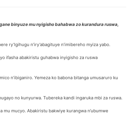
ngane binyuze mu nyigisho bahabwa zo kurandura ruswa,
re ry’Igihugu n’iry’abagituye n’imibereho myiza yabo.
yo ifasha abakiristu guhabwa inyigisho za ruswa
amico n’ibiganiro. Yemeza ko babona bitanga umusaruro ku
ngamugayo no kunyurwa. Tubereka kandi ingaruka mbi za ruswa.
rera mu mucyo. Abakiristu bakwiye kurangwa n’ubumwe